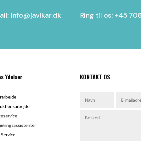
il: info@javikar.dk
Ring til os: +45
70
es Ydelser
KONTAKT OS
rarbejde
uktionsarbejde
eservice
øringsassistenter
 Service