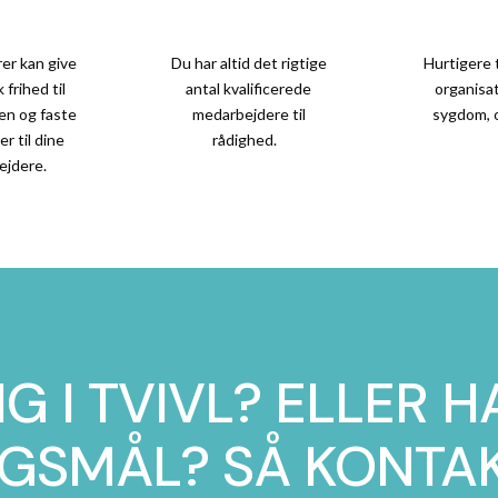
rer kan give
Du har altid det rigtige
Hurtigere t
frihed til
antal kvalificerede
organisa
en og faste
medarbejdere til
sygdom, 
r til dine
rådighed.
ejdere.
IG I TVIVL? ELLER H
GSMÅL? SÅ KONTAK