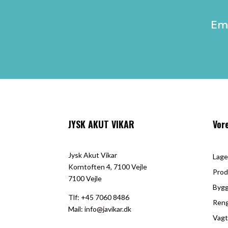
Ema
JYSK AKUT VIKAR
Vor
Jysk Akut Vikar
Lage
Korntoften 4, 7100 Vejle
Prod
7100 Vejle
Bygg
Tlf: +45
7060 8486
Reng
Mail:
info@javikar.dk
Vagt