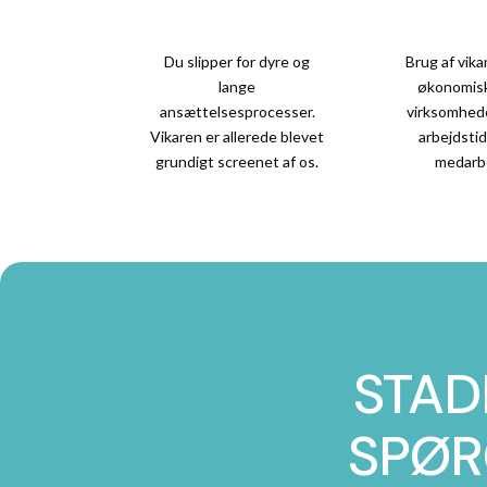
Du slipper for dyre og
Brug af vika
lange
økonomisk 
ansættelsesprocesser.
virksomhed
Vikaren er allerede blevet
arbejdstide
grundigt screenet af os.
medarb
STAD
SPØR