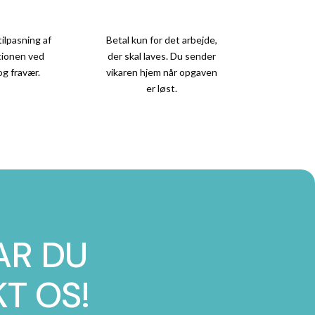
ilpasning af
Betal kun for det arbejde,
tionen ved
der skal laves. Du sender
og fravær.
vikaren hjem når opgaven
er løst.
AR DU
T OS!